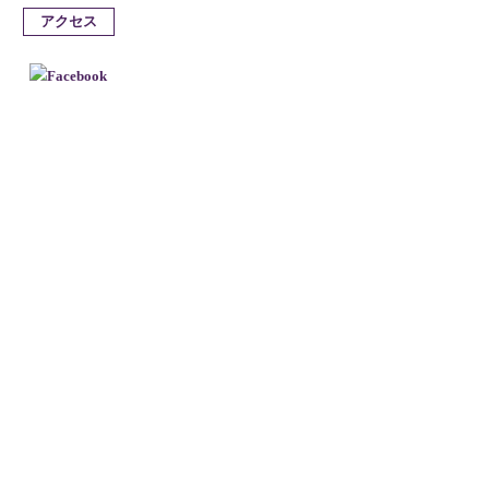
アクセス
由 緒
概 要
十日ゑびす
アクセス
Facebook